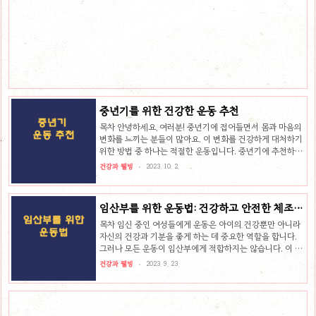
다. 바른 자세의 중요성 바른 자세는 건강하고 활기찬 삶을
위한 필수 요소입니다. 바른 자세는 다음과 같은 이점을 제공
합니다. 통증 완화: 바른 자세는 관절과 근육에 가해지는 스
트레스를 줄여 통증을 완화하는 데 도움이 됩니다. 자세 개
선: 바른 자세는 척추, 골반, 어깨의 정렬을 개선하여 외모를
향상시킵니다. 기능 향상: 바른 자세는 운동 수행 능력과 일..
중년기를 위한 건강한 운동 추천
목차 안녕하세요, 여러분! 중년기에 접어들면서 몸과 마음의
변화를 느끼는 분들이 많아요. 이 변화를 건강하게 대처하기
위한 방법 중 하나는 적절한 운동입니다. 중년기에 추천하는
운동은 무엇일까요? 오늘은 바로 그 주제로 함께 이야기 나
건강과 웰빙
2023. 10. 2.
눠보려고 합니다. 건강한 중년 생활을 위한 첫걸음, 함께 시
작해 볼까요? 중년기 요가, 필라테스 등 추천 중년기에는 신
체 기능이 점차 저하되기 때문에, 유연성과 균형감각을 향상
임산부를 위한 운동법: 건강하고 안전한 체조법
시키는 운동이 중요합니다. 요가와 필라테스는 다음과 같은
안내
효과가 있습니다. 유연성 향상 균형감각 향상 스트레스 해소
목차 임신 중인 여성들에게 운동은 아이의 건강뿐만 아니라
만성 질환 예방 중년기에는 다음과 같은 요가, 필라테스 등을
자신의 건강과 기분을 좋게 하는 데 중요한 역할을 합니다.
추천합니다. 요가 요가는 호흡과 동작을 통해 몸과 마음을 단
그러나 모든 운동이 임산부에게 적합하지는 않습니다. 이 글
련하는 운동입니다. 다양한 동작을 통해 유연성과 균형감각
에서는 임산부들이 안전하게 실천할 수 있는 운동법을 소개
건강과 웰빙
2023. 9. 23.
을 향상시킬..
하겠습니다. 임신 중 운동의 중요성 및 효과 임신 중 운동은
산모와 태아의 건강에 매우 중요합니다. 운동은 다음과 같은
이유로 임신 중 중요합니다. 체중 조절 : 임신 중에는 체중이
증가하게 되는데, 운동은 체중 조절에 도움이 됩니다. 적당한