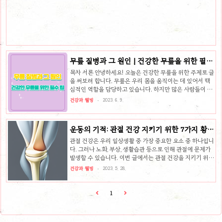
운동은 칼로리 소모를 촉진하여 체중 증가를 억제하고, 건강
한 체중을 유지하는 데 도움이 됩니다. 근력 강화 : 임신 중에
는 자궁이 커지면서 허리, 골반, 다리 등에 무리가 가게 됩니
다. 운동은 근력을 강화하여 이러한 부위의 통증을 예방하
고,..
무릎 질병과 그 원인 | 건강한 무릎을 위한 필수
팁
목차 서론 안녕하세요! 오늘은 건강한 무릎을 위한 주제로 글
을 써보려 합니다. 무릎은 우리 몸을 움직이는 데 있어서 핵
심적인 역할을 담당하고 있습니다. 하지만 많은 사람들이 무
릎 통증 때문에 많이 힘들어하는데요. 무릎 건강을 유지하고
건강과 웰빙
2023. 6. 9.
보호하는 것은 매우 중요합니다. 이 글에서는 무릎 질병의 종
류와 그 원인을 알아보고, 건강한 무릎을 위한 필수 팁을 이
야기해보려 합니다. 건강한 무릎으로 활동적인 삶을 살기 위
운동의 기적: 관절 건강 지키기 위한 7가지 황금
해 내려가볼까요? 1. 무릎 질병의 종류 소개 1.1 슬관절염
룰!
슬관절염은 무릎 관절의 연골 염증으로, 연령과 유전적 요인,
관절 건강은 우리 일상생활 중 가장 중요한 요소 중 하나입니
관절 과부하, 부상 등이 원인입니다. 주요 증상은 통증, 관절
다. 그러나 노화, 부상, 생활습관 등으로 인해 관절에 문제가
강직성, 염증, 부종 등이 있습니다. 1.2 퇴행성 관절염 퇴행성
발생할 수 있습니다. 이번 글에서는 관절 건강을 지키기 위한
관절염은 연령에 따라 무릎 관절의 연골 파괴가 진행..
7가지 황금 룰을 소개하며, 건강한 삶을 움켜잡는 데 도움이
건강과 웰빙
2023. 5. 28.
되는 정보를 제공하려 합니다. 목차 1. 규칙적인 운동 계획
세우기 관절 건강에는 규칙적인 운동이 가장 중요한 요소 중
하나입니다. 하지만 이를 위해서는 스스로 운동 계획을 세우
1
고 꾸준히 실천해야 합니다. 일주일에 적어도 3~4일 정도의
운동을 계획하고 성실히 실천하여 관절을 건강하게 유지해
보세요. 2. 스트레칭은 필수 운동 전후에는 꼭 스트레칭을 해