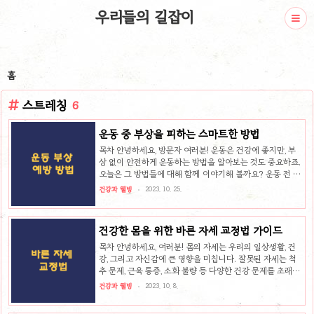
우리들의 길잡이
홈
스트레칭
6
운동 중 부상을 피하는 스마트한 방법
목차 안녕하세요, 방문자 여러분! 운동은 건강에 좋지만, 부
상 없이 안전하게 운동하는 방법을 알아보는 것도 중요하죠.
오늘은 그 방법들에 대해 함께 이야기해 볼까요? 운동 전 준
비 운동을 하기 전에 다음과 같은 준비를 하면 부상을 예방할
건강과 웰빙
2023. 10. 25.
수 있습니다. 1. 충분한 스트레칭 스트레칭은 근육을 이완하
고 유연성을 높이는 데 도움이 됩니다. 운동 전 스트레칭을
하면 운동 중 근육이 과도하게 긴장하여 부상을 입는 것을 방
건강한 몸을 위한 바른 자세 교정법 가이드
지할 수 있습니다. 2. 적절한 복장과 장비 착용 적절한 복장
과 장비를 착용하면 부상을 예방하는 데 도움이 됩니다. 운동
목차 안녕하세요, 여러분! 몸의 자세는 우리의 일상생활, 건
중 움직임을 방해하지 않는 편안한 복장을 착용하고, 운동 목
강, 그리고 자신감에 큰 영향을 미칩니다. 잘못된 자세는 척
적에 맞는 장비를 착용해야 합니다. 3. 충분한 수분 섭취 수
추 문제, 근육 통증, 소화 불량 등 다양한 건강 문제를 초래할
분을 충분히 섭취하면 근육을 보호하고 부상을 예방하는 데..
수 있습니다. 바른 자세를 유지하면 몸의 균형을 찾고, 건강
건강과 웰빙
2023. 10. 8.
문제를 예방할 수 있습니다. 이 포스트에서는 바른 자세를 유
지하고 교정하기 위한 실질적인 방법에 대해 알아보겠습니