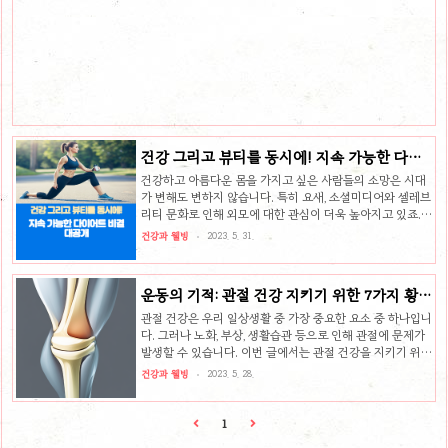
산화 효과 녹차는 항산화 성분이 풍부한 것으로 알려져 있습
니다. 항산화 성분은 활성산소를 제거하여 세포 손상을 예방
하고 노화를 늦추는 데 도움이 됩니다. 녹차에 함유된 항산화
성분 녹차에는 카테킨, 비타민 C, 비타민 E 등 다양한 항산화
성분이 함유되어 있습니다. 카테킨은 녹차의 주성분으로, 항
산화 효과가 뛰어난 것으로 알려져 있습니다. 특히, EGC..
건강 그리고 뷰티를 동시에! 지속 가능한 다이
어트 비결 대공개
건강하고 아름다운 몸을 가지고 싶은 사람들의 소망은 시대
가 변해도 변하지 않습니다. 특히 요새, 소셜미디어와 셀레브
리티 문화로 인해 외모에 대한 관심이 더욱 높아지고 있죠.
그중에도 건강한 다이어트에 대한 희망을 가지고 있습니다.
건강과 웰빙
2023. 5. 31.
다양한 다이어트 방법들이 속출하고, 그중 일부는 단기적인
결과물에 급급한 나머지 건강이 안 좋아기도 합니다. 하지만
장기적인 측면에서 볼 때, 건강과 뷰티를 동시에 가질 수 있
운동의 기적: 관절 건강 지키기 위한 7가지 황금
는 지속 가능한 다이어트 비결에 관심을 가져야 합니다. 이
룰!
글에서는 여러분과 함께 건강과 뷰티를 동시에 얻을 수 있는
관절 건강은 우리 일상생활 중 가장 중요한 요소 중 하나입니
지속 가능한 다이어트 비결을 대중적이고 친근한 분위기로
다. 그러나 노화, 부상, 생활습관 등으로 인해 관절에 문제가
이야기하고자 합니다. 좋은 다이어트 방법을 알기 전에, 반드
발생할 수 있습니다. 이번 글에서는 관절 건강을 지키기 위한
시 알아야 할 잘못된 다이어트 방법과 그 방법이 위험한 이유
7가지 황금 룰을 소개하며, 건강한 삶을 움켜잡는 데 도움이
건강과 웰빙
2023. 5. 28.
또한 소개할 ..
되는 정보를 제공하려 합니다. 목차 1. 규칙적인 운동 계획
세우기 관절 건강에는 규칙적인 운동이 가장 중요한 요소 중
하나입니다. 하지만 이를 위해서는 스스로 운동 계획을 세우
1
고 꾸준히 실천해야 합니다. 일주일에 적어도 3~4일 정도의