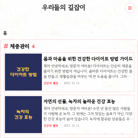
우리들의 길잡이
홈
체중관리
4
몸과 마음을 위한 건강한 다이어트 방법 가이드
목차 안녕하세요, 방문자 여러분! 다이어트는 단순히 체중을
줄이기 위한 방법이 아닙니다. 올바른 다이어트는 건강한 몸
을 만들고, 생활습관을 바꾸는 데 큰 도움을 줍니다. 그러나
잘못된 다이어트 방법은 건강을 해칠 수 있으니 주의가 필요
건강과 웰빙
2023. 10. 12.
합니다. 이 포스트에서는 건강을 최우선으로 두고 체중 관리
를 할 수 있는 다이어트 방법들에 대해 소개하겠습니다. 1.
건강한 다이어트의 정의 건강한 다이어트란, 체중 감량을 통
자연의 선물, 녹차의 놀라운 건강 효능
해 건강을 증진시키는 것을 목표로 하는 식사 요법을 말합니
다. 단순히 체중 감량에만 초점을 맞추는 것이 아니라, 영양
목차 안녕하세요, 방문자 여러분! 수천 년 동안 많은 사람들
균형과 건강을 고려하여 장기적으로 지속할 수 있는 식단을
이 사랑해 온 녹차. 그 뒤에는 그저 맛있는 음료가 아닌, 다양
구성하는 것이 중요합니다. 2. 건강한 다이어트의 방법 건강
한 건강 효능이 숨어 있습니다. 녹차에 함유된 성분들은 우리
한 다이어트를 위해서는 다음과 같은 방법을 실천하는 것이
몸의 건강을 지키는 데 큰 도움을 주며, 현대 연구에서도 그
건강과 웰빙
2023. 10. 11.
좋습니다. ..
효능을 확인하고 있습니다. 이 포스트에서는 녹차의 주요 건
강 효능과 그 이유에 대해 함께 알아보겠습니다. 녹차의 항