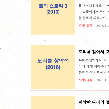
목차 안녕하세요, 여러
이 작품에서는 우리가
볼 준비가 되셨나요? 
년 개봉한 토이 스토리
세계의명화
2023. 11.
나면서 버려질 위기에
도리를 찾아서 (2
목차 안녕하세요, 여러
서’에 대해 함께 얘기
봉한 디즈니·픽사의 
품입니다. 도리를 찾아
세계의명화
2023. 11.
있습니다. 어느 날, 
이상한 나라의 앨리